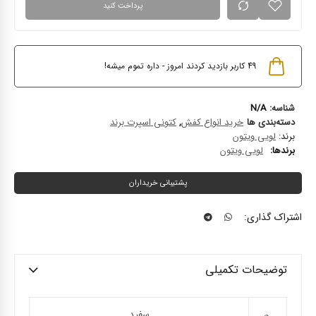
پرداخت کنید
49
کاربر بازدید کردند امروز - داره تموم میشه!
شناسه:
N/A
دسته‌بندی ها
خرید انواع کفش
,
کتونی اسپرت برند
برند:
لویی ویتون
برند‌ها:
لویی ویتون
پشتیبانی خریداران
اشتراک گذاری:
توضیحات تکمیلی
سفید