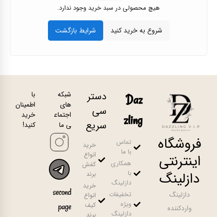
هیچ محصولی در سبد خرید وجود ندارد.
دستر
شبکه
با
Daz
های
اطمینان
سی
اجتماع
خرید
zling
سریع
ی ما
کنید!
فروشگاه
تماس
خرید
با ما
انواع
اینترنتی
همکاری
کفش
با
دازلینگ
برند
دازلینگ
خرید
second
دازلینگ
تخفیفات
انواع
ویژه
کیف
page
واردکننده
دازلینگ
برند