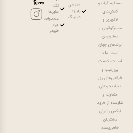
Rocco
مستقیم کیف و
کالکشن
تک
کفش‌های
پاییزه
سایزها
دازلینگ
محصولات
لاکچری و
چرم
مسترکوالیتی از
طبیعی
معتبرترین
برندهای جهان
است. ما با
اصالت، کیفیت
بی‌رقیب و
طراحی‌های روز
دنیا، تجربه‌ای
متفاوت و
شایسته از خرید
لوکس را برای
مشتریان
خاص‌پسند