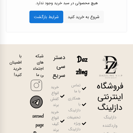
هیچ محصولی در سبد خرید وجود ندارد.
دستر
شبکه
با
Daz
های
اطمینان
سی
اجتماع
خرید
zling
سریع
ی ما
کنید!
فروشگاه
تماس
خرید
با ما
انواع
اینترنتی
همکاری
کفش
با
دازلینگ
برند
دازلینگ
خرید
second
دازلینگ
تخفیفات
انواع
ویژه
کیف
page
واردکننده
دازلینگ
برند