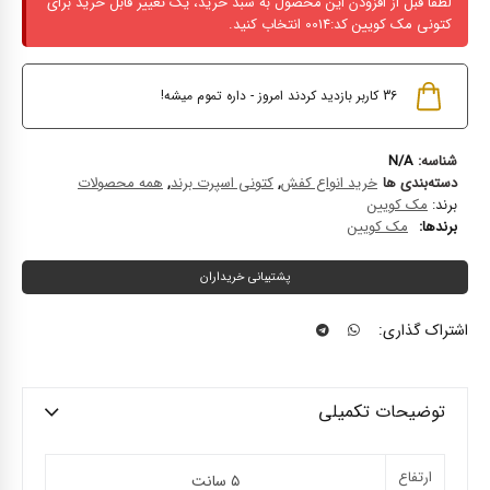
لطفاً قبل از افزودن این محصول به سبد خرید، یک تغییر قابل خرید برای
کتونی مک کویین کد:0014
انتخاب کنید.
36
کاربر بازدید کردند امروز - داره تموم میشه!
شناسه:
N/A
دسته‌بندی ها
خرید انواع کفش
,
کتونی اسپرت برند
,
همه محصولات
برند:
مک کویین
برند‌ها:
مک کویین
پشتیبانی خریداران
اشتراک گذاری:
توضیحات تکمیلی
ارتفاع
۵ سانت