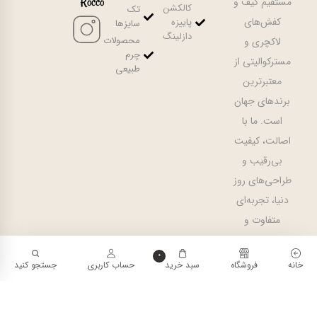
Rocco
مستقیم کیف و
کالکشن
تک
کفش‌های
پاییزه
سایزها
دازلینگ
محصولات
لاکچری و
چرم
مسترکوالیتی از
طبیعی
معتبرترین
برندهای جهان
است. ما با
اصالت، کیفیت
بی‌رقیب و
طراحی‌های روز
دنیا، تجربه‌ای
متفاوت و
شایسته از خرید
0
لوکس را برای
خانه
فروشگاه
سبد خرید
حساب کاربری
جستجو کنید
مشتریان
خاص‌پسند
۴,۲۰۰,۰۰۰
تومان